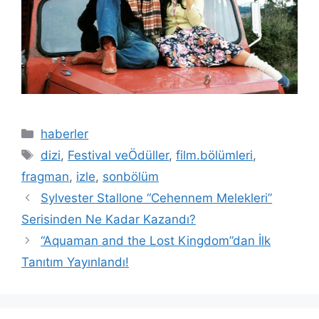
Kategoriler
haberler
Etiketler
dizi
,
Festival veÖdüller
,
film.bölümleri
,
fragman
,
izle
,
sonbölüm
Sylvester Stallone “Cehennem Melekleri”
Serisinden Ne Kadar Kazandı?
“Aquaman and the Lost Kingdom”dan İlk
Tanıtım Yayınlandı!