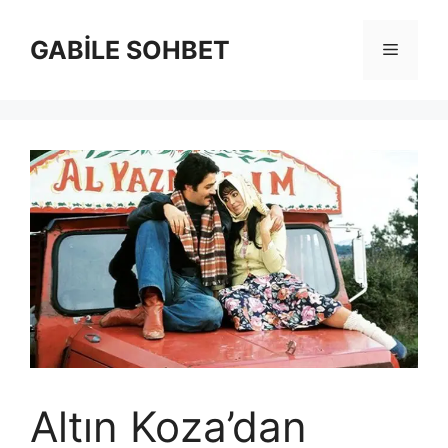
İçeriğe
atla
GABİLE SOHBET
Menü
Altın Koza’dan