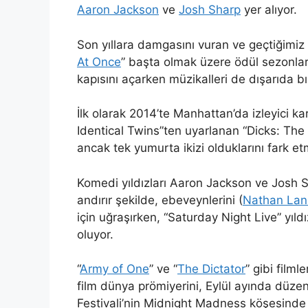
Aaron Jackson
ve
Josh Sharp
yer alıyor.
Son yıllara damgasını vuran ve geçtiğimiz 
At Once
” başta olmak üzere ödül sezonları
kapısını açarken müzikalleri de dışarıda b
İlk olarak 2014’te Manhattan’da izleyici ka
Identical Twins”ten uyarlanan “Dicks: The M
ancak tek yumurta ikizi olduklarını fark etm
Komedi yıldızları
Aaron Jackson
ve
Josh 
andırır şekilde, ebeveynlerini (
Nathan Lan
için uğraşırken, “Saturday Night Live” yıld
oluyor.
“
Army of One
” ve “
The Dictator
” gibi film
film dünya prömiyerini, Eylül ayında düze
Festivali’nin Midnight Madness köşesinde 