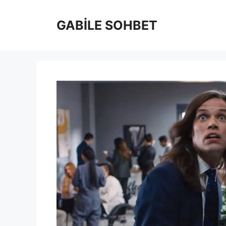
İçeriğe
atla
GABİLE SOHBET