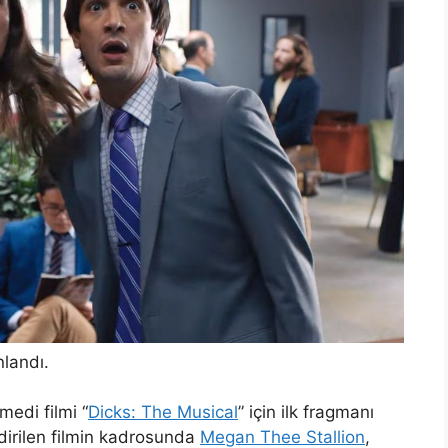
nlandı.
edi filmi “
Dicks: The Musical
” için ilk fragmanı
dirilen filmin kadrosunda
Megan Thee Stallion
,