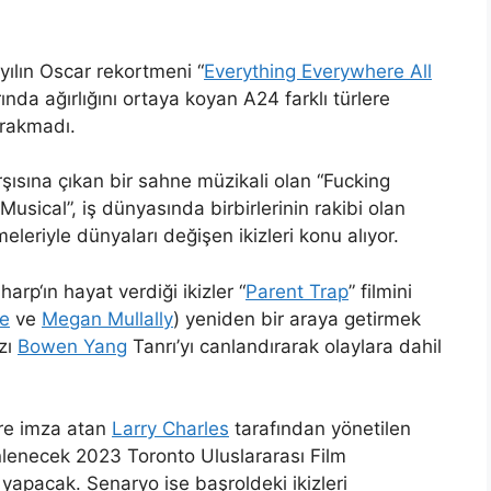
yılın Oscar rekortmeni “
Everything Everywhere All
nda ağırlığını ortaya koyan A24 farklı türlere
ırakmadı.
rşısına çıkan bir sahne müzikali olan “Fucking
usical”, iş dünyasında birbirlerinin rakibi olan
eleriyle dünyaları değişen ikizleri konu alıyor.
Sharp
‘ın hayat verdiği ikizler “
Parent Trap
” filmini
e
ve
Megan Mullally
) yeniden bir araya getirmek
ızı
Bowen Yang
Tanrı’yı canlandırarak olaylara dahil
lere imza atan
Larry Charles
tarafından yönetilen
nlenecek 2023 Toronto Uluslararası Film
yapacak. Senaryo ise başroldeki ikizleri