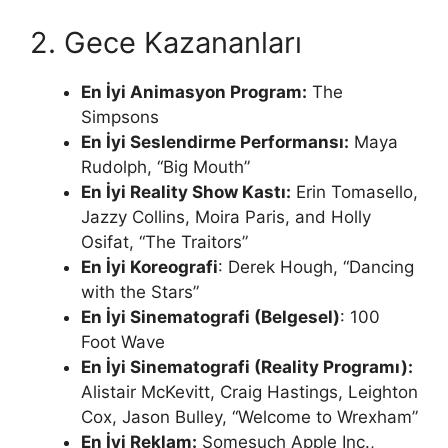
2. Gece Kazananları
En İyi Animasyon Program:
The
Simpsons
En İyi Seslendirme Performansı:
Maya
Rudolph, “Big Mouth”
En İyi Reality Show Kastı:
Erin Tomasello,
Jazzy Collins, Moira Paris, and Holly
Osifat, “The Traitors”
En İyi Koreografi
: Derek Hough, “Dancing
with the Stars”
En İyi Sinematografi (Belgesel)
: 100
Foot Wave
En İyi Sinematografi (Reality Programı):
Alistair McKevitt, Craig Hastings, Leighton
Cox, Jason Bulley, “Welcome to Wrexham”
En İyi Reklam:
Somesuch Apple Inc.,