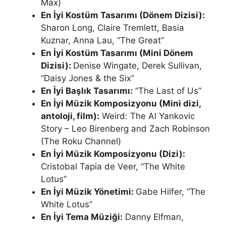
Max)
En İyi Kostüm Tasarımı (Dönem Dizisi):
Sharon Long, Claire Tremlett, Basia
Kuznar, Anna Lau, “The Great”
En İyi Kostüm Tasarımı (Mini Dönem
Dizisi):
Denise Wingate, Derek Sullivan,
“Daisy Jones & the Six”
En İyi Başlık Tasarımı:
“The Last of Us”
En İyi Müzik Komposizyonu (Mini dizi,
antoloji, film):
Weird: The Al Yankovic
Story – Leo Birenberg and Zach Robinson
(The Roku Channel)
En İyi Müzik Komposizyonu (Dizi):
Cristobal Tapia de Veer, “The White
Lotus”
En İyi Müzik Yönetimi:
Gabe Hilfer, “The
White Lotus”
En İyi Tema Müziği:
Danny Elfman,