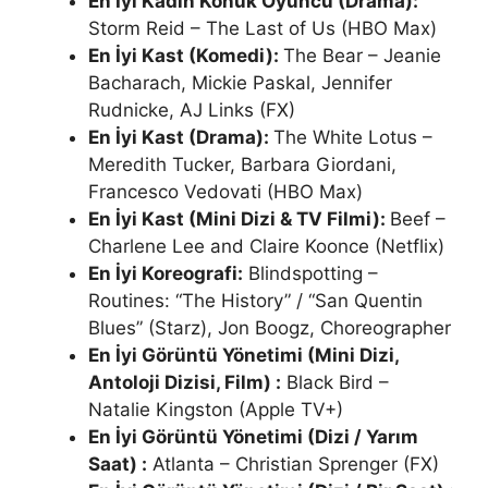
En İyi Kadın Konuk Oyuncu (Drama):
Storm Reid – The Last of Us (HBO Max)
En İyi Kast (Komedi):
The Bear – Jeanie
Bacharach, Mickie Paskal, Jennifer
Rudnicke, AJ Links (FX)
En İyi Kast (Drama):
The White Lotus –
Meredith Tucker, Barbara Giordani,
Francesco Vedovati (HBO Max)
En İyi Kast (Mini Dizi & TV Filmi):
Beef –
Charlene Lee and Claire Koonce (Netflix)
En İyi Koreografi:
Blindspotting –
Routines: “The History” / “San Quentin
Blues” (Starz), Jon Boogz, Choreographer
En İyi Görüntü Yönetimi (Mini Dizi,
Antoloji Dizisi, Film) :
Black Bird –
Natalie Kingston (Apple TV+)
En İyi Görüntü Yönetimi (Dizi / Yarım
Saat) :
Atlanta – Christian Sprenger (FX)