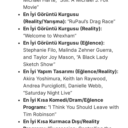
Michael Harte, “Still: A Michael J. Fox
Movie”
En İyi Görüntü Kurgusu
(Reality/Yarışma):
“RuPaul’s Drag Race”
En İyi Görüntü Kurgusu (Reality):
“Welcome to Wrexham”
En İyi Görüntü Kurgusu (Eğlence):
Stephanie Filo, Malinda Zehner Guerra,
and Taylor Joy Mason, “A Black Lady
Sketch Show”
En İyi Yapım Tasarımı (Eğlence/Reality):
Akira Yoshimura, Keith Ian Raywood,
Andrea Purcigliotti, Danielle Webb,
“Saturday Night Live”
En İyi Kısa Komedi/Dram/Eğlence
Programı:
“I Think You Should Leave with
Tim Robinson”
En İyi Kısa Kurmaca Dışı/Reality