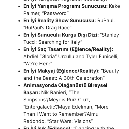
En İyi Yarışma Programı Sunucusu:
Keke
Palmer, “Password”
En İyi Reality Show Sunucusu:
RuPaul,
“RuPaul’s Drag Race”
En İyi Sunuculu Kurgu Dışı Dizi:
“Stanley
Tucci: Searching for Italy”
En İyi Saç Tasarımı (Eğlence/Reality):
Abdiel “Gloria” Urcullu and Tyler Funicelli,
“We’re Here”
En İyi Makyaj (Eğlence/Reality):
“Beauty
and the Beast: A 30th Celebration”
Animasyonda Olağanüstü Bireysel
Başarı:
Nik Ranieri, “The
Simpsons”/Meybis Ruiz Cruz,
“Entergalactic”/Maya Edelman, “More
Than I Want to Remember”/Almu
Redondo, “Star Wars: Visions”
En İyi Işık (Eğlence)
: “Dancing with the