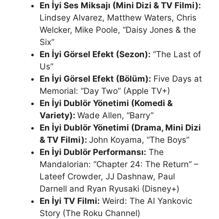
En İyi Ses Miksajı (Mini Dizi & TV Filmi):
Lindsey Alvarez, Matthew Waters, Chris
Welcker, Mike Poole, “Daisy Jones & the
Six”
En İyi Görsel Efekt (Sezon):
“The Last of
Us”
En İyi Görsel Efekt (Bölüm):
Five Days at
Memorial: “Day Two” (Apple TV+)
En İyi Dublör Yönetimi (Komedi &
Variety):
Wade Allen, “Barry”
En İyi Dublör Yönetimi (Drama, Mini Dizi
& TV Filmi):
​​John Koyama, “The Boys”
En İyi Dublör Performansı:
The
Mandalorian: “Chapter 24: The Return” –
Lateef Crowder, JJ Dashnaw, Paul
Darnell and Ryan Ryusaki (Disney+)
En İyi TV Filmi:
Weird: The Al Yankovic
Story (The Roku Channel)