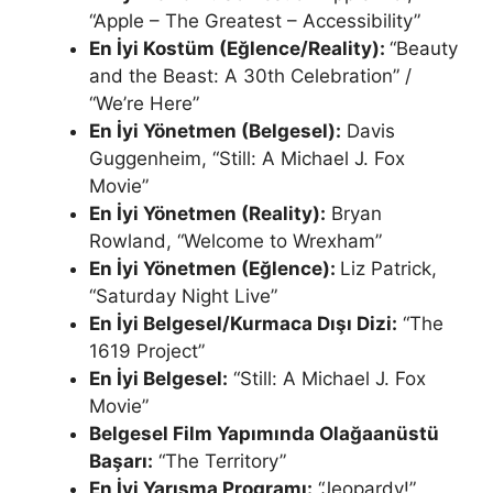
“Apple – The Greatest – Accessibility”
En İyi Kostüm (Eğlence/Reality):
“Beauty
and the Beast: A 30th Celebration” /
“We’re Here”
En İyi Yönetmen (Belgesel):
Davis
Guggenheim, “Still: A Michael J. Fox
Movie”
En İyi Yönetmen (Reality):
Bryan
Rowland, “Welcome to Wrexham”
En İyi Yönetmen (Eğlence):
Liz Patrick,
“Saturday Night Live”
En İyi Belgesel/Kurmaca Dışı Dizi:
“The
1619 Project”
En İyi Belgesel:
“Still: A Michael J. Fox
Movie”
Belgesel Film Yapımında Olağaanüstü
Başarı:
“The Territory”
En İyi Yarışma Programı:
“Jeopardy!”