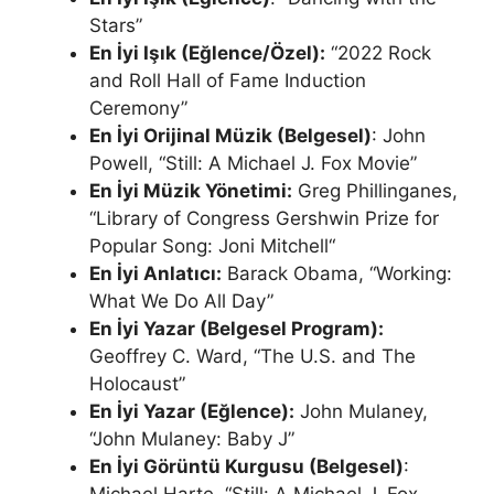
Stars”
En İyi Işık (Eğlence/Özel):
“2022 Rock
and Roll Hall of Fame Induction
Ceremony”
En İyi Orijinal Müzik (Belgesel)
: John
Powell, “Still: A Michael J. Fox Movie”
En İyi Müzik Yönetimi:
Greg Phillinganes,
“Library of Congress Gershwin Prize for
Popular Song: Joni Mitchell“
En İyi Anlatıcı:
Barack Obama, “Working:
What We Do All Day”
En İyi Yazar (Belgesel Program):
Geoffrey C. Ward, “The U.S. and The
Holocaust”
En İyi Yazar (Eğlence):
John Mulaney,
“John Mulaney: Baby J”
En İyi Görüntü Kurgusu (Belgesel)
: