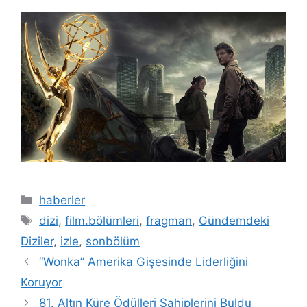
Kategoriler
haberler
Etiketler
dizi
,
film.bölümleri
,
fragman
,
Gündemdeki
Diziler
,
izle
,
sonbölüm
“Wonka” Amerika Gişesinde Liderliğini
Koruyor
81. Altın Küre Ödülleri Sahiplerini Buldu