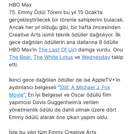
HBO Max
75. Emmy Ödül Töreni bu yıl 15 Ocak’ta
gerçekleştirilecek bir törenle sahiplerini bulacak.
Ancak her yıl olduğu gibi, bir hafta öncesinden
Creative Arts isimli teknik ödüller dağıtılıyor. İlk
gece dağıtılan ödüllerin ana dallarına 8 ödülle
HBO Max’in
The Last Of Us
‘ı damga vurdu. Onu
The Bear
,
The White Lotus
ve
Wednesday
takip
etti.
İkinci gece dağıtılan ödüller de ise AppleTV+’ın
aydınlatıcı belgeseli “
Still: A Michael J. Fox
Movie
“, En İyi Belgesel ve Oscar ödüllü film
yapımcısı Davis Guggenheim’a verilen
yönetmenlik ödülü de dahil olmak üzere dört
Emmy ödülü alarak öne çıkan yapım oldu.
İşte bu yılın tüm Emmy Creative Arts